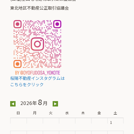
東北地区不動産公正取引協議会
桜陽不動産インスタグラムは
こちらをクリック
8
2026年
月
◀
▶
日
月
火
水
木
金
土
1