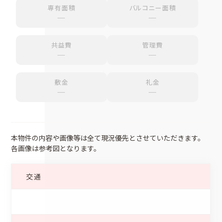
専有面積
バルコニー面積
─
─
共益費
管理費
─
─
敷金
礼金
─
─
本物件の内容や画像等は全て現況優先とさせていただきます。
各画像は参考図となります。
交通