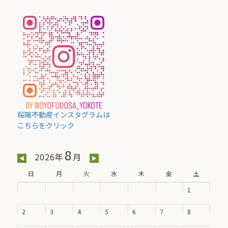
桜陽不動産インスタグラムは
こちらをクリック
8
2026年
月
◀
▶
日
月
火
水
木
金
土
1
2
3
4
5
6
7
8