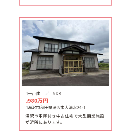
2026-03-14
セントラルハイツ2 101号室ご予約頂きました。
有難うございます。
2026-03-14
セントラルハイツ2 202号室ご予約頂きました。
有難うございます。
2026-03-05
平城町平屋貸家ご予約頂きました。
有難うございます。
一戸建
／ 9DK
980万円
湯沢市秋田県湯沢市大清水24-1
2026-03-05
湯沢市車庫付き中古住宅で大型商業施設
セントラルハイツ2 205号室 リフォームが終了
が近隣にあります。
致しました。
内覧ご希望の方は事前予約をお願い致します。