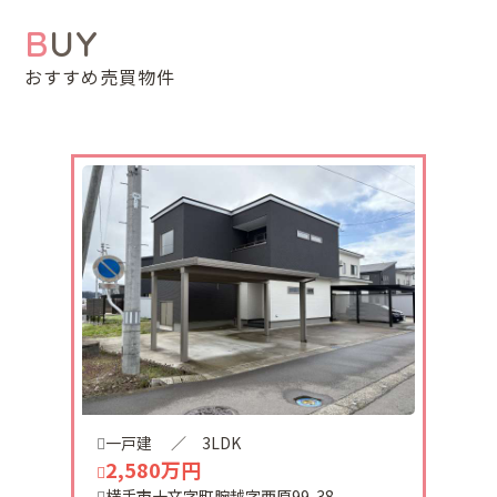
2026-07-23
BUY
湯沢市大清水に車庫付き中古住宅が販売になりまし
た。
おすすめ売買物件
大型商業施設が、近隣にあります。
2026-07-21
NEW!!
十文字町仁井田字宝龍土地価格改定しました。
890万円→742万円
2026-07-11
十文字町西原土地ご契約頂きました。
有難うございました。
2026-07-04
下佐吉開土地ご契約頂きました。
一戸建
／ 3LDK
有難うございました。
2,580万円
横手市十文字町腕越字西原99-38