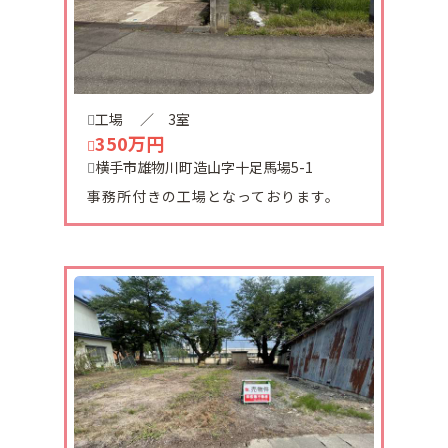
2024-11-23
平城平屋中古住宅価格改訂しました。
1188万円→1140万円
工場
／ 3室
2024-11-02
350万円
横手市平鹿町中古住宅ご契約頂きました。
有難うございました。
横手市雄物川町造山字十足馬場5-1
事務所付きの工場となっております。
2024-10-25
横手市平城町平屋建中古住宅リフォーム工事が完了
致しました。
内覧希望の方はご連絡を頂けますと内覧可能となり
ます。
2024-10-19
十文字町西原2番町倉庫物件（賃貸物件）を、入居
者募集中です。
約20坪となっております。