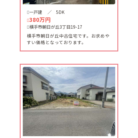
一戸建
／ 5DK
2024-05-10
380万円
十文字町曙町に売り土地が販売になりました。
横手市朝日が丘3丁目19-17
駅、スーパー等の商業施設が近隣にあります。
横手市朝日が丘中古住宅です。お求めや
すい価格となっております。
2024-04-26
湯沢市前森に売り物件が販売になりました。
前面道路の幅員が広く湯沢市中心部へのアクセスも
便利です。
2024-04-09
湯沢市収益物件引き渡し致しました。
有難うございます。
2024-03-13
横手市安田原中古住宅ご予約頂きました。