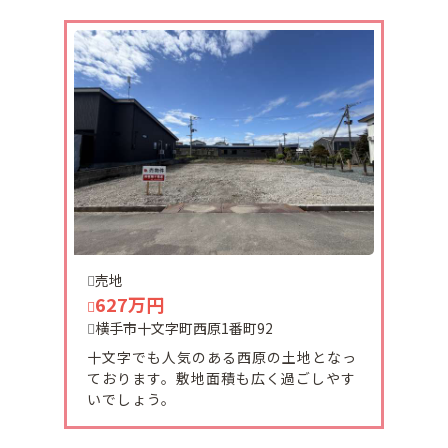
2025-11-25
令和7年11月24日2980万円→2280万円に価格変更い
たしました。
2025-11-14
秋田県 横手市 十文字町本町24番価格変更いたしま
した。
700万→650万
売地
627万円
2025-11-10
横手市平城町平屋の戸建て賃貸住宅の入居者様を募
横手市十文字町西原1番町92
集致します。
十文字でも人気のある西原の土地となっ
ペット可能物件です。（別途料金等が発生しま
ております。敷地面積も広く過ごしやす
す。）
いでしょう。