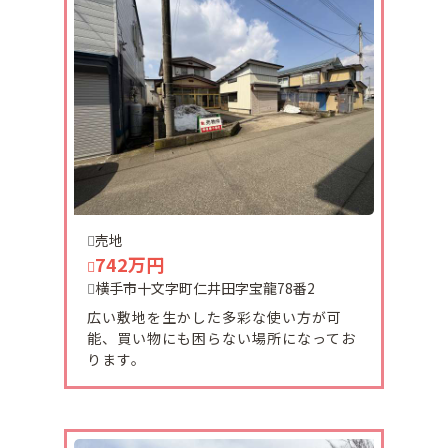
2025-10-03
横手市平城町平屋の収益物件が販売になりました。
引き渡し後１年間は家賃保証致します。
2025-09-24
十文字町仁井田字東売土地が販売になりました。
現在古家がありますが、解体更地にて引き渡し致し
ます。（解体時期は相談になります。）
十文字駅、スーパー、コンビニ、診療所が近隣にあ
ります。
売地
前面道路消雪設備あります。
742万円
現在商談中です。
横手市十文字町仁井田字宝龍78番2
広い敷地を生かした多彩な使い方が可
能、買い物にも困らない場所になってお
2025-08-28
ります。
増田町亀田南に中古住宅が販売になりました。
広々敷地は約275坪で角地、隣接地に住宅はありま
せん。
今年の冬まで、敷地内は地下水で消雪しています。