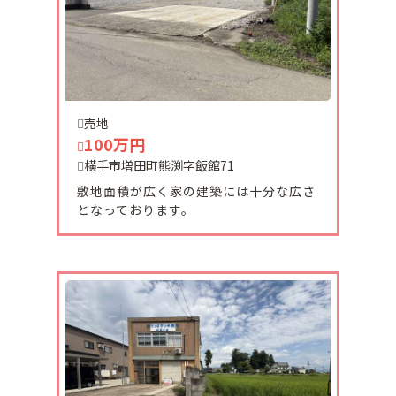
迄お休みとなります。
来年も宜しくお願い致します。
2024-12-23
増田町伊勢堂土地ご契約頂きました。
売地
有難うございました。
100万円
横手市増田町熊渕字飯館71
敷地面積が広く家の建築には十分な広さ
2024-12-23
となっております。
羽後町杉宮土地Aご契約頂きました。
有難うございました。
2024-12-02
横手市増田町中古住宅リフォーム工事終了致しまし
た。
内覧希望の方はご連絡ください。