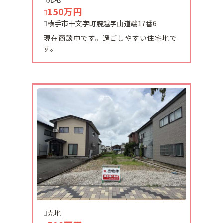
2024-02-10
150万円
湯沢市収益物件ご契約頂きました。
横手市十文字町腕越字山道端17番6
有難うございました。
現在商談中です。過ごしやすい住宅地で
す。
2024-02-02
ソレアードB 仮予約になりました。
ありがとうございます。
2024-01-23
ソレアードA仮ご予約頂きました。
ありがとうございます。
2024-01-23
大雄中古住宅引き渡し致しました。
ありがとうございます。
売地