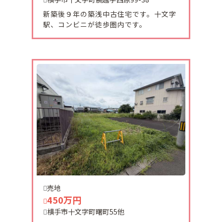
新築後９年の築浅中古住宅です。十文字
2026-06-20
駅、コンビニが徒歩圏内です。
村田テナントご契約頂きました。
ありがとうございます。
2026-06-18
西原貸家ご契約頂きました。
有難うございました。
2026-06-16
十文字町西原土地ご契約頂きました。
ありがとうございます。
2026-06-05
売地
横手市婦気大堤字下久保に売り土地が販売になりま
450万円
した。
横手市十文字町曙町55他
商業用地があり利便性良好です。