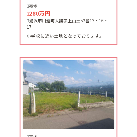
ありがとうございます。
売地
280万円
湯沢市川連町大舘字上山王52番13・16・
2024-02-29
17
本日、羽後町杉宮土地2区画販売致しました。
Ⓐ区画、Ⓑ区画ともに100坪以上となっておりま
小学校に近い土地となっております。
す。
三輪小学校まで徒歩約5分です。
お求めやすい価格となっております。
2024-02-19
横手市安田原中古住宅価格改訂致しました。
1548万円税込みとなります。
2024-02-17
平鹿町釜ノ川中古住宅ご予約頂きました。
有難うございます。
売地