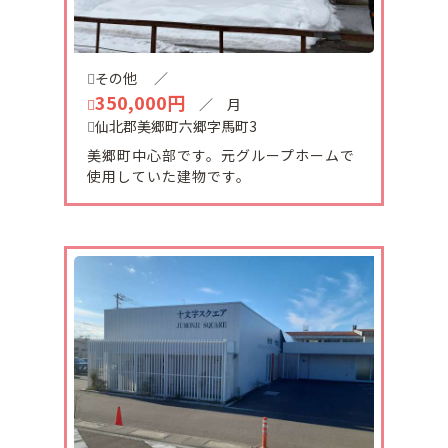
2023-11-29
大雄中古住宅販売になりました。
お求めやすい価格になっております。リフォーム工
その他
／
事受け賜ります。
350,000円
／ 月
仙北郡美郷町六郷字馬町3
2023-11-03
美郷町中心部です。元グループホームで
十文字スクエアのテナントを募集しています。
使用していた建物です。
テナントA、テナントBの２区画です。十文字駅前
で、令和3年新築の築浅物件です。
2023-11-02
横手市婦気大堤字南巻土地販売になりました。
2面道路で土地の使い方が色々できます。近隣に商
業施設、娯楽施設あります。
2023-10-27
増田町増田字本町104-2 倉庫物件引き渡し終了致