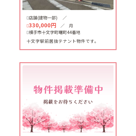
しました。
有難うございます。
店舗(建物一部)
／
330,000円
／ 月
2023-10-24
横手市十文字町曙町44番地
本日、増田町月山中古住宅が販売になりました。
広々敷地に、一部リフォーム済み物件です。ご興味
十文字駅前居抜テナント物件です。
のある方は、電話かメールでお問い合わせ下さい。
2023-10-10
横手市安田原中古住宅リフォーム工事ほぼ完成致し
ました。
工事後の写真を掲載しました。