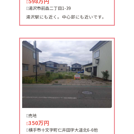
598万円
2024-01-19
湯沢市前森二丁目1-39
十文字町西坊田野売り土地販売になりました。
国道13号線沿いにあり商業用地としていかがでしょ
湯沢駅にも近く。中心部にも近いです。
うか？
2024-01-10
セリーヌ7番館 105号室 仮予約になりました。
有難うございます。
2024-01-06
新年あけましておめでとうございます。
今年も皆様に不動産に関する様々な情報をお伝えし
ていきたいと思います。
2023-12-28
売地
今年も残すところ後僅かになりました。
350万円
本年もたくさんのお客様にお声がけ頂き誠にありが
横手市十文字町仁井田字大道北6-6他
とうございました。