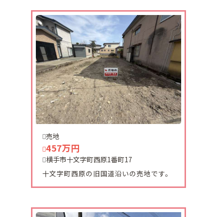
2025-11-08
平城町中古住宅ご契約頂きました。
有難うございます。
2025-10-23
横手市増田町亀田南中古住宅ご契約いただきまし
た。
ありがとうございます。
2025-10-14
十文字町仁井田字東土地ご契約頂きました。
売地
有難うございます。
457万円
横手市十文字町西原1番町17
十文字町西原の旧国道沿いの売地です。
2025-10-04
十文字町仁井田土地ご予約頂きました。
有難うございます。