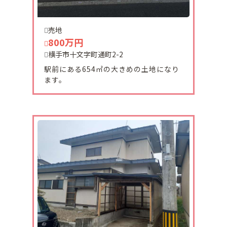
2024-06-21
横手市十文字町上鍋倉字西坊田野23番7の土地の値
売地
下げを致しました。
800万円
377万→298万円です。
横手市十文字町通町2-2
駅前にある654㎡の大きめの土地になり
2024-06-12
ます。
十文字町植田土地ご契約頂きました。
有難うございます。
2024-06-04
湯沢市売りアパートが販売になりました。
総世帯数10です。
入居率90％となっております。
2024-05-25
6月上旬から横手市安田中古住宅の販売を開始いた
します。