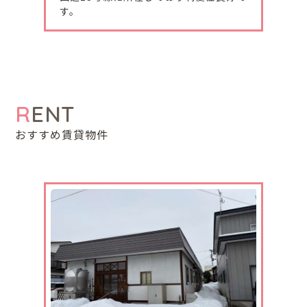
ます。
す。
2023-12-08
十文字町東坊田野土地価格改訂しました。
来春に向けてご検討されてみてはいかがでしょう
か？
RENT
おすすめ賃貸物件
2023-12-07
横手市安田原町中古住宅 価格改訂しお求めやす
くなりました。
ぜひご検討ください。
2023-11-30
湯沢市売りアパートが、販売になりました。
築浅物件で収益物件になります。駐車場融雪設備付
きです。