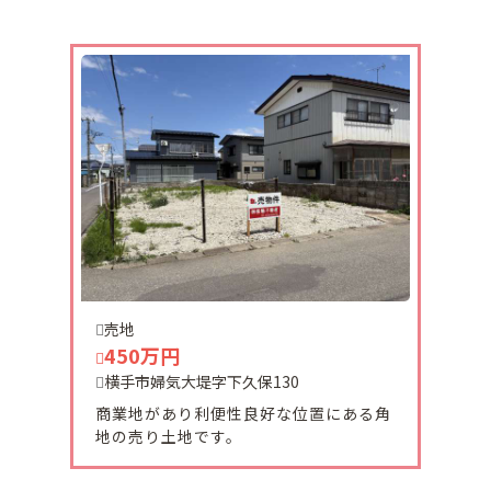
2025-12-31
令和7年もたくさんのお客様にお声がけ頂き誠にあ
りがとうございました。
尚、当社は１２月30日（火）から～１月5日（月）
迄お休みとなります。
来年も宜しくお願い致します。
2025-12-26
十文字町西原2番町土地ご契約いただきました。
有難うございます。
2025-12-03
売地
増田町石神西土地ご契約頂きました。
450万円
ありがとうございます。
横手市婦気大堤字下久保130
商業地があり利便性良好な位置にある角
地の売り土地です。
2025-11-26
価格変更いたしました。
391万→335万