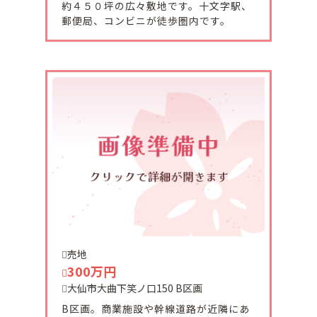
約４５０坪の広々敷地です。十文字駅、
郵便局、コンビニが徒歩圏内です。
2026-06-03
横手市婦気 村田テナント 現在商談中です。
2026-06-03
羽後町杉宮土地ご契約頂きました。
有難うございました。
2026-05-01
4月30日増田中町中古収益物件ご成約頂きました。
ありがとうございます。
2026-04-29
売地
増田町上町に売買価格10万円の中古住宅が販売にな
300万円
りました。
大仙市大曲下笑ノ口150 B区画
B区画。商業施設や幹線道路が近隣にあ