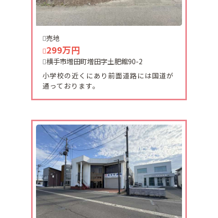
2024-10-19
売地
増田町にリフォーム工事予定中古住宅が販売になり
299万円
ました。
横手市増田町増田字土肥館90-2
ぜひご覧ください
小学校の近くにあり前面道路には国道が
通っております。
2024-10-19
横手市平城町に平屋建てリフォーム済み中古住宅が
販売中です。
ぜひご覧ください。
2024-09-10
湯沢市成沢物件ご契約頂きました。
有難うございました。
2024-08-26