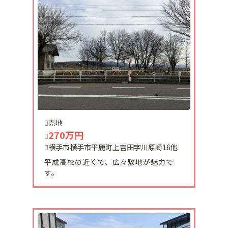
雪の心配は大分軽減される物件です。
2階建の車庫兼物置は使い勝手がよく有効活用でき
ます。
内覧希望の場合は居住中ですので事前に当社にご連
絡下さい。
2025-08-23
平城町収益物件ご契約頂きました。
有難うございます。
売地
270万円
2025-07-29
十文字町上鍋倉新築戸建て貸家ご契約頂きました。
横手市横手市平鹿町上吉田字川原崎16他
有難うございます。
平成高校の近くで、広々敷地が魅力で
す。
2025-07-29
十文字町仁井田古屋付き土地ご契約頂きました。
有難うございます。