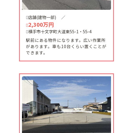
平鹿町中吉田薬師堂浦に中古物件が販売されまし
た。程度良好です。
店舗(建物一部)
／
2,300万円
2024-08-06
横手市十文字町大道東55-1・55-4
8月11日（日）～15日（木）までお盆休みとなりま
駅前にある物件になります。広い作業所
す。
があります。車も10台くらい置くことが
メール等のお問い合わせにつきまして休み明けに順
できます。
次対応致します。
2024-07-03
朝倉町中古ご契約頂きました。
有難うございます。
2024-06-28
十文字町梨木土地ご契約頂きました。
有難うございます。