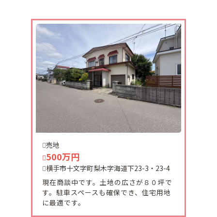
2026-02-19
増田町中町に収益物件が販売になりました
3階建てで、1階部分が駐車場になっております。
総戸数10世帯ですが、全室空室です。
2026-02-19
十文字町西原2番町に収益物件が販売になりまし
た。
旧国道に面した立地で現在満室稼働中です。
売地
500万円
2026-01-08
横手市十文字町梨木字海道下23-3・23-4
新年あけましておめでとうございます。
本年も様々な不動産情報を発信していきますので、
現在商談中です。土地の広さが８０坪で
宜しくお願い致します。
す。駐車スペースも確保でき、住宅用地
に最適です。