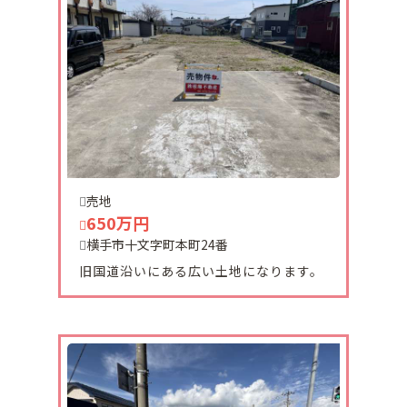
2025-06-07
コーポOOSAKAｂ101号室202号ご契約頂きました。
ありがとうございます。
2025-05-19
横手市堰端中古住宅ご契約頂きました。
有難うございました。
売地
650万円
2025-05-03
横手市十文字町本町24番
十文字町に築浅オール電化住宅が販売になりまし
旧国道沿いにある広い土地になります。
た。
駅やコンビニに近く利便性良好です。
2025-03-08
十文字町上沖田テナントご契約頂きました。
有難うございます。