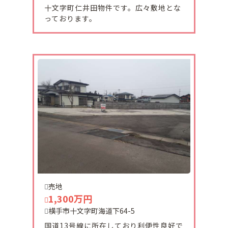
十文字町仁井田物件です。広々敷地とな
来年もよろしくお願い致します。
っております。
尚、当社は１２月２9日（金）午後から～１月4日
（木）迄お休みとなります。
お体に気をつけて新年をお迎えください。
2023-12-26
大雄中古住宅ご予約して頂きました。
有難うございます。
2023-12-12
本日、湯沢市成沢売収益物件仮予約して頂きまし
た。
有難うございます。
売地
2023-12-12
1,300万円
当社、ホームページを新しくしました。
横手市十文字町海道下64-5
分りやすく、見やすいように物件を掲載をしていき
国道13号線に所在しており利便性良好で