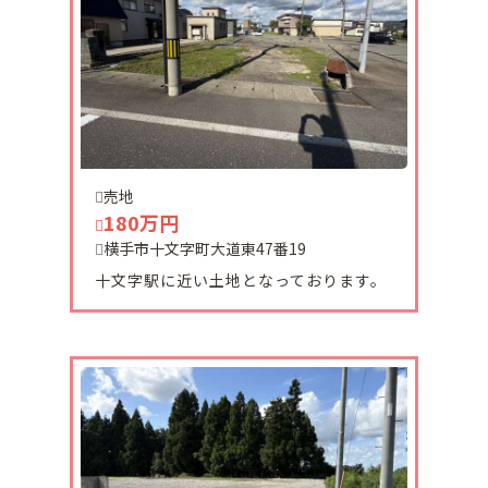
2025-03-05
増田町中古住宅ご契約頂きました。
有難うございます。
2025-01-07
売地
増田町七日町中古住宅
180万円
88万円で販売になりました。
横手市十文字町大道東47番19
十文字駅に近い土地となっております。
2025-01-06
新年あけましておめでとうございます。
今年もよろしくお願いします。
2024-12-27
本年もたくさんのお客様にお声がけ頂き誠にありが
とうございました。
尚、当社は１２月２8日（土）から～１月5日（日）