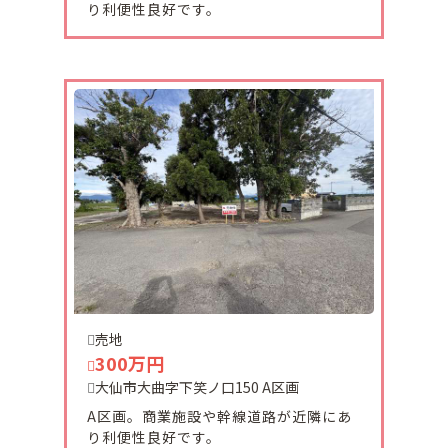
り利便性良好です。
2026-04-18
十文字町西原の旧国道沿いの売地が販売になりまし
た。
前面道路は消雪パイプつきです。
2026-03-20
十文字町宝龍に売土地が販売になりました。
現況、古家がありますが買主が決まり次第解体し更
地で引き渡しとなります。
2026-03-19
セントラルハイツ２ 205号室ご予約頂きました。
有難うございます。
売地
300万円
大仙市大曲字下笑ノ口150 A区画
2026-03-17
セントラルハイツ2 206号室仮予約になりました。
A区画。商業施設や幹線道路が近隣にあ
有難うございます。
り利便性良好です。